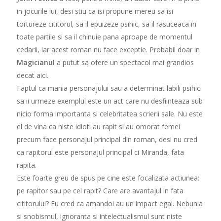
in jocurile lui, desi stiu ca isi propune mereu sa isi
tortureze cititorul, sa il epuizeze psihic, sa il rasuceaca in
toate partile si sa il chinuie pana aproape de momentul
cedarii, iar acest roman nu face exceptie. Probabil doar in
Magicianul
a putut sa ofere un spectacol mai grandios
decat aici.
Faptul ca mania personajului sau a determinat labili psihici
sa ii urmeze exemplul este un act care nu desfiinteaza sub
nicio forma importanta si celebritatea scrierii sale. Nu este
el de vina ca niste idioti au rapit si au omorat femei
precum face personajul principal din roman, desi nu cred
ca rapitorul este personajul principal ci Miranda, fata
rapita.
Este foarte greu de spus pe cine este focalizata actiunea:
pe rapitor sau pe cel rapit? Care are avantajul in fata
cititorului? Eu cred ca amandoi au un impact egal. Nebunia
si snobismul, ignoranta si intelectualismul sunt niste