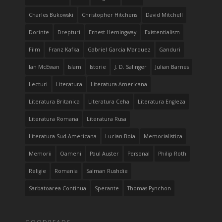
Charles Bukowski
Christopher Hitchens
David Mitchell
Dorinte
Drepturi
Ernest Hemingway
Existentialism
Film
Franz Kafka
Gabriel Garcia Marquez
Ganduri
Ian McEwan
Islam
Istorie
J. D. Salinger
Julian Barnes
Lecturi
Literatura
Literatura Americana
Literatura Britanica
Literatura Ceha
Literatura Engleza
Literatura Romana
Literatura Rusa
Literatura Sud-Americana
Lucian Boia
Memorialistica
Memorii
Oameni
Paul Auster
Personal
Philip Roth
Religie
Romania
Salman Rushdie
Sarbatoarea Continua
Sperante
Thomas Pynchon