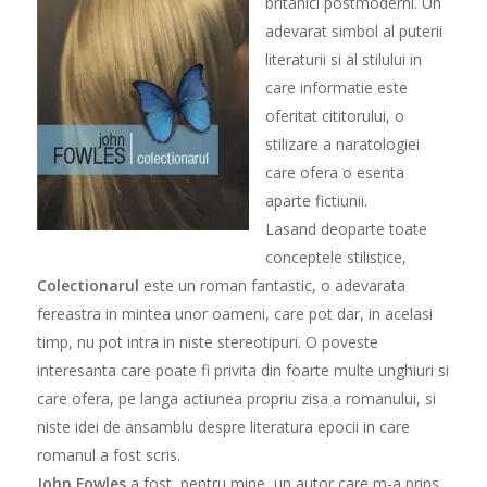
britanici postmoderni. Un
adevarat simbol al puterii
literaturii si al stilului in
care informatie este
oferitat cititorului, o
stilizare a naratologiei
care ofera o esenta
aparte fictiunii.
Lasand deoparte toate
conceptele stilistice,
Colectionarul
este un roman fantastic, o adevarata
fereastra in mintea unor oameni, care pot dar, in acelasi
timp, nu pot intra in niste stereotipuri. O poveste
interesanta care poate fi privita din foarte multe unghiuri si
care ofera, pe langa actiunea propriu zisa a romanului, si
niste idei de ansamblu despre literatura epocii in care
romanul a fost scris.
John Fowles
a fost, pentru mine, un autor care m-a prins