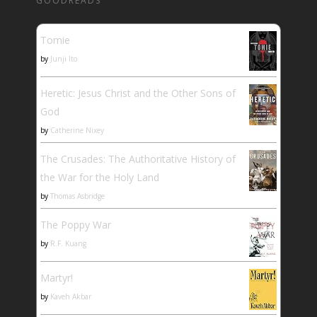
GOODREADS
Tomie
by
Junji Ito
Heretic: Jesus Christ and the Other Sons of
God
by
Catherine Nixey
The Crusades: The Authoritative History of
the War for the Holy Land
by
Thomas Asbridge
The Poppy War
by
R.F. Kuang
Martyr!
by
Kaveh Akbar