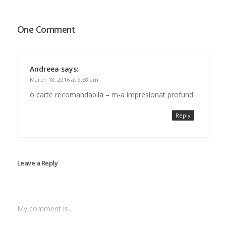
nou) talentul literar
incomensurabil si ne
ofera un roman…
One Comment
Andreea
says:
March 18, 2016 at 9:58 am
o carte recomandabila – m-a impresionat profund
Reply
Leave a Reply
My comment is..