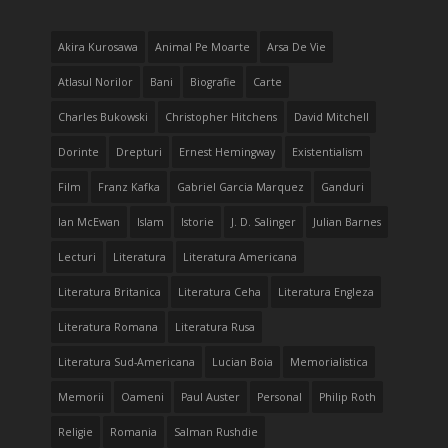
Akira Kurosawa
Animal Pe Moarte
Arsa De Vie
Atlasul Norilor
Bani
Biografie
Carte
Charles Bukowski
Christopher Hitchens
David Mitchell
Dorinte
Drepturi
Ernest Hemingway
Existentialism
Film
Franz Kafka
Gabriel Garcia Marquez
Ganduri
Ian McEwan
Islam
Istorie
J. D. Salinger
Julian Barnes
Lecturi
Literatura
Literatura Americana
Literatura Britanica
Literatura Ceha
Literatura Engleza
Literatura Romana
Literatura Rusa
Literatura Sud-Americana
Lucian Boia
Memorialistica
Memorii
Oameni
Paul Auster
Personal
Philip Roth
Religie
Romania
Salman Rushdie