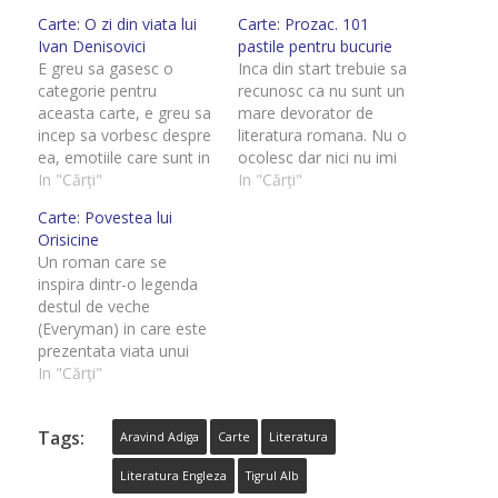
Carte: O zi din viata lui
Carte: Prozac. 101
Ivan Denisovici
pastile pentru bucurie
E greu sa gasesc o
Inca din start trebuie sa
categorie pentru
recunosc ca nu sunt un
aceasta carte, e greu sa
mare devorator de
incep sa vorbesc despre
literatura romana. Nu o
ea, emotiile care sunt in
ocolesc dar nici nu imi
roman si emotiile pe
In "Cărți"
vine sa ma uit printre
In "Cărți"
care romanul le trezeste
cartile autorilor romani
Carte: Povestea lui
in cititor sunt, fara
gandindu-ma ca sigur
Orisicine
indoiala, extrem de
voi gasi ceva interesant
Un roman care se
puternice, ele sunt
pe acolo. Prefer autorii
inspira dintr-o legenda
opera unui maetru in
straini care deja sunt
destul de veche
jocul cuvintelor,
recunoscuti mondial va
(Everyman) in care este
Alexandr Soljenitin este
fiind adevarate…
prezentata viata unui
un zeu…
om si cum rand pe rand
In "Cărți"
incep sa il paraseasca
toate, in special
Tags:
sanatatea, dar nu
Aravind Adiga
Carte
Literatura
numai. Philip Roth isi
Literatura Engleza
Tigrul Alb
foloseste la maxim (din