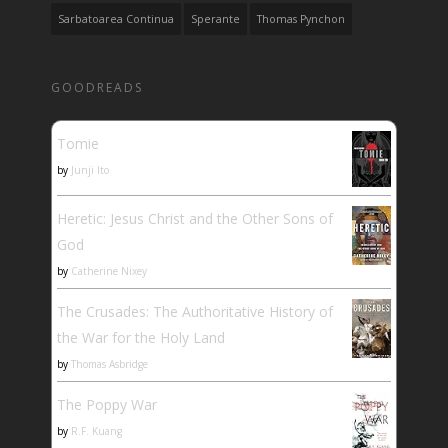
Sarbatoarea Continua
Sperante
Thomas Pynchon
GOODREADS
Tomie
by
Junji Ito
Heretic: Jesus Christ and the Other Sons of
God
by
Catherine Nixey
The Crusades: The Authoritative History of
the War for the Holy Land
by
Thomas Asbridge
The Poppy War
by
R.F. Kuang