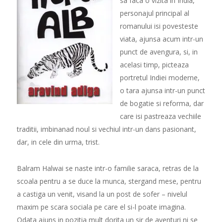
sa faca o vizita in India,
personajul principal al
romanului isi povesteste
viata, ajunsa acum intr-un
punct de avengura, si, in
acelasi timp, picteaza
portretul Indiei moderne,
o tara ajunsa intr-un punct
de bogatie si reforma, dar
care isi pastreaza vechiile
traditii, imbinanad noul si vechiul intr-un dans pasionant,
dar, in cele din urma, trist.
Balram Halwai se naste intr-o familie saraca, retras de la
scoala pentru a se duce la munca, stergand mese, pentru
a castiga un venit, visand la un post de sofer – nivelul
maxim pe scara sociala pe care el si-l poate imagina.
Odata ajuns in pozitia mult dorita un sir de aventuri ni se