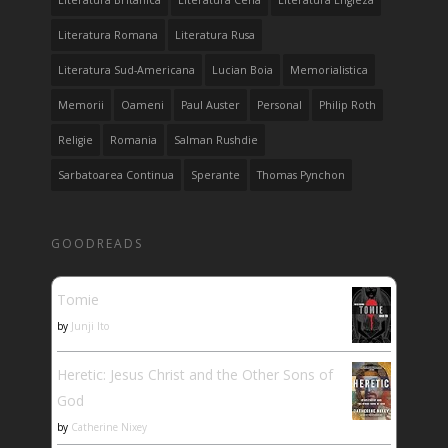
Literatura Romana
Literatura Rusa
Literatura Sud-Americana
Lucian Boia
Memorialistica
Memorii
Oameni
Paul Auster
Personal
Philip Roth
Religie
Romania
Salman Rushdie
Sarbatoarea Continua
Sperante
Thomas Pynchon
GOODREADS
Tomie
by
Junji Ito
Heretic: Jesus Christ and the Other Sons of
God
by
Catherine Nixey