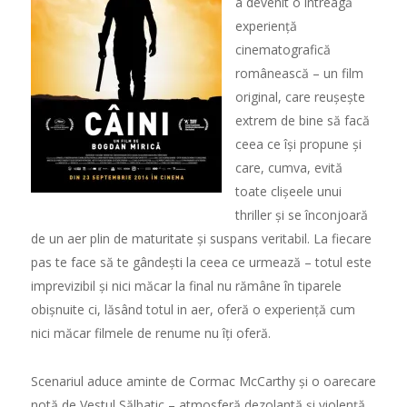
a devenit o întreag
ă
experien
ță
cinematografic
ă
româneasc
ă
– un film
original, care reu
ș
e
ș
te
extrem de bine s
ă
fac
ă
ceea ce î
ș
i propune
ș
i
care, cumva, evit
ă
toate cli
ș
eele unui
thriller
ș
i se înconjoar
ă
de un aer plin de maturitate
ș
i suspans veritabil. La fiecare
pas te face s
ă
te gânde
ș
ti la ceea ce urmeaz
ă
– totul este
imprevizibil
ș
i nici m
ă
car la final nu r
ă
mâne în tiparele
obi
ș
nuite ci, l
ă
sând totul in aer, ofer
ă
o experien
ță
cum
nici m
ă
car filmele de renume nu î
ț
i ofer
ă
.
Scenariul aduce aminte de Cormac McCarthy
ș
i o oarecare
not
ă
de Vestul S
ă
lbatic – atmosfer
ă
dezolant
ă
ș
i violen
ță