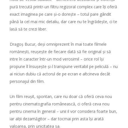
pur
ă
trecut
ă
printr-un filtru regizoral complex care î
ț
i ofer
ă
exact imaginea pe care
ș
i-o dore
ș
te – totul pare gândit
pân
ă
la cel mai mic detaliu, dar care nu te îngr
ă
de
ș
te, ci te
las
ă
s
ă
te crezi liber.
Drago
ș
Bucur, de
ș
i omniprezent în mai toate filmele
rom
ă
ne
ș
ti, reu
ș
e
ș
te de fiecare dat
ă
s
ă
fie original
ș
i s
ă
intre în caracter într-un mod verosimil – orice rol î
ș
i
propune îl însu
ș
e
ș
te
ș
i-l transpune veritabil pe pelicul
ă
– nu
ai niciun dubiu c
ă
actorul de pe ecran e altcineva decât
personajul din film.
Un film reu
ș
it, spontan, care nu doar c
ă
ofer
ă
ceva nou
pentru cinematografia româneasc
ă
, ci ofer
ă
ceva nou
pentru cinema în general – unii il vor considera foarte bun,
iar al
ț
ii dezam
ă
gitor – dar tocmai prin asta î
ș
i arat
ă
valoarea, prin unicitatea sa.