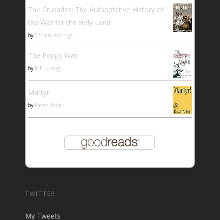
The Crusades: The Authoritative History of
the War for the Holy Land
by
Thomas Asbridge
The Poppy War
by
R.F. Kuang
Martyr!
by
Kaveh Akbar
TWITTER
My Tweets