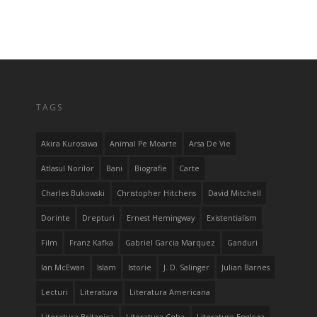
TAGS
Akira Kurosawa
Animal Pe Moarte
Arsa De Vie
Atlasul Norilor
Bani
Biografie
Carte
Charles Bukowski
Christopher Hitchens
David Mitchell
Dorinte
Drepturi
Ernest Hemingway
Existentialism
Film
Franz Kafka
Gabriel Garcia Marquez
Ganduri
Ian McEwan
Islam
Istorie
J. D. Salinger
Julian Barnes
Lecturi
Literatura
Literatura Americana
Literatura Britanica
Literatura Ceha
Literatura Engleza