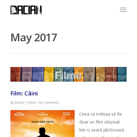
May 2017
Film: Câini
By
Dacian
|
Filme
|
No Comments
Ceea ce trebuia s
ă
fie
doar un film obi
ș
nuit
într-o sear
ă
plicticoas
ă