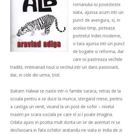
romanului isi povesteste
viata, ajunsa acum intr-un
punct de avengura, si, in
acelasi timp, picteaza
portretul Indiei moderne,
o tara ajunsa intr-un punct
de bogatie si reforma, dar
care isi pastreaza vechiile
traditii, imbinanad noul si vechiul intr-un dans pasionant,
dar, in cele din urma, trist.
Balram Halwai se naste intr-o familie saraca, retras de la
scoala pentru a se duce la munca, stergand mese, pentru
a castiga un venit, visand la un post de sofer – nivelul
maxim pe scara sociala pe care el si-l poate imagina.
Odata ajuns in pozitia mult dorita un sir de aventuri ni se
desfasoara in fata ochiilor aratandu-ne viata in India de zi