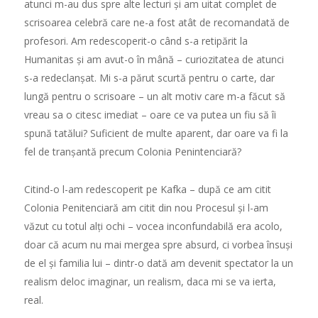
atunci m-au dus spre alte lecturi
ș
i am uitat complet de
scrisoarea celebr
ă
care ne-a fost atât de recomandat
ă
de
profesori. Am redescoperit-o când s-a retip
ă
rit la
Humanitas
ș
i am avut-o în m
â
n
ă
– curiozitatea de atunci
s-a redeclan
ș
at. Mi s-a p
ă
rut scurt
ă
pentru o carte, dar
lung
ă
pentru o scrisoare – un alt motiv care m-a f
ă
cut s
ă
vreau sa o citesc imediat – oare ce va putea un fiu s
ă
îi
spun
ă
tat
ă
lui? Suficient de multe aparent, dar oare va fi la
fel de tran
ș
ant
ă
precum Colonia Penintenciar
ă
?
Citind-o l-am redescoperit pe Kafka – dup
ă
ce am citit
Colonia Penitenciar
ă
am citit din nou Procesul
ș
i l-am
v
ă
zut cu totul al
ț
i ochi – vocea inconfundabil
ă
era acolo,
doar c
ă
acum nu mai mergea spre absurd, ci vorbea însu
ș
i
de el
ș
i familia lui – dintr-o dat
ă
am devenit spectator la un
realism deloc imaginar, un realism, daca mi se va ierta,
real.