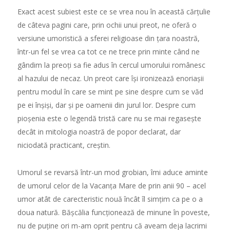
Exact acest subiest este ce se vrea nou în această cărțulie
de câteva pagini care, prin ochii unui preot, ne oferă o
versiune umoristică a sferei religioase din țara noastră,
într-un fel se vrea ca tot ce ne trece prin minte când ne
gândim la preoți sa fie adus în cercul umorului românesc
al hazului de necaz. Un preot care își ironizează enoriașii
pentru modul în care se mint pe sine despre cum se văd
pe ei înșiși, dar și pe oamenii din jurul lor. Despre cum
pioșenia este o legendă tristă care nu se mai regasește
decât in mitologia noastră de popor declarat, dar
niciodată practicant, creștin.
Umorul se revarsă într-un mod grobian, îmi aduce aminte
de umorul celor de la Vacanța Mare de prin anii 90 – acel
umor atât de carecteristic nouă încât îl simțim ca pe o a
doua natură. Bășcălia funcționează de minune în poveste,
nu de puține ori m-am oprit pentru că aveam deja lacrimi