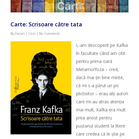
Carte: Scrisoare către tata
By
Dacian
|
Cărți
|
No Comments
L-am descoperit pe Kafka
în facultate când am citit
pentru prima oar
ă
Metamorfoza – cred,
dac
ă
mai
ț
in bine minte,
c
ă
mi s-a p
ă
rut un pic
plictisitor – erau al
ț
i autori
care mi-au atras aten
ț
ia
mai mult, Kafka era mult
prea anost pentru
pu
ș
tanul student la litere
care credea c
ă
le
ș
tie pe