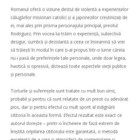
Romanul ofer
ă
o viziune destul de violent
ă
a experien
ț
elor
c
ă
lug
ă
rilor misionari catolici
ș
i a japonezilor cre
ș
tiniza
ț
i de
ei, mai ales prin prisma personajului principal, preotul
Rodriguez. Prin vocea lui tr
ă
im o experien
ță
, subiectiv
ă
desigur, sumbr
ă
ș
i dezolant
ă
a ceea ce înseamn
ă
s
ă
vrei
s
ă
tr
ă
ie
ș
ti în modul în care
ț
i-ai propus într-o lume c
ă
reia
nu-i pas
ă
de preferin
ț
ele tale personale, unde doar legea,
haotic
ă
si opresiv
ă
, dicteaz
ă
toate aspectele vie
ț
ii publice
ș
i personale.
Torturile
ș
i suferin
ț
ele sunt tratate cu mult bun sim
ț
,
probabil
ș
i pentru c
ă
sunt relatate de un preot cu adev
ă
rat
pios, dar
ș
i pentru efectul cu mult sporit al indign
ă
rii
cititorui în aceasta form
ă
. Efectul rezultat este exact ce
autorul dore
ș
te – printr-o încheiere de faz
ă
extrem de
lini
ș
tit
ă
oripilarea cititorului este garantat
ă
, o metod
ă
excelent
ă
de a crea o atmosfer
ă
de contempla
ț
ie
ș
i