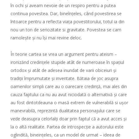
în ochi și aveam nevoie de un respiro pentru a putea
continua povestea. Dar, bineînțeles, când povestirea se
întoarce pentru a reflecta viața povestitorului, totul ia din
nou un ton de seriozitate si gravitate. Povestea se cam
ramolește și nu își mai revine deloc.
În teorie cartea se vrea un argument pentru ateism –
ironizănd credințele stupide atât de numeroase în spațiul
ortodox și atât de adesea inundat de varii obiceiuri și
tradiții împrumutate și inventate. Bătaia de joc asupra
oamenilor simpli care au o oarecare credință, mai ales din
cauza faptului ca nu au avut niciodată o alternativă și care
au fost dintotdeauna o masă extrem de vulnerabilă si ușor
manevrabilă, reprezintă dualitatea personajului care se
vede deasupra celorlalți doar prin faptul că a avut acces și
la o altă realitate. Partea de introspecție a autorului este
oglindită, bineințeles, ca un model de urmat – ideea de