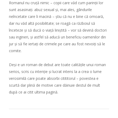
Romanul nu cru
ță
nimic – copii care v
ă
d cum parin
ț
ii lor
sunt asasina
ț
i. abuz sexual
ș
i, mai ales, gândurile
neîncetate care îi macin
ă
–
ș
tiu c
ă
nu e bine c
ă
omoar
ă
,
dar nu v
ă
d alt
ă
posibilitate; se roag
ă
ca r
ă
zboiul s
ă
înceteze
ș
i s
ă
duc
ă
o via
ță
lini
ș
tit
ă
– vor s
ă
devin
ă
doctori
sau ingineri,
ș
i astfel s
ă
aduc
ă
un beneficiu oamenilor din
jur
ș
i s
ă
fie ierta
ț
i de crimele pe care au fost nevoi
ț
i s
ă
le
comite.
De
ș
i e un roman de debut are toate calit
ăț
ile unui roman
serios, scris cu inten
ț
ie
ș
i lucrat intens la a crea o lume
verosimil
ă
care poate absorbi citititorul – povestea e
scurt
ă
dar plin
ă
de motive care d
ă
inuie destul de mult
dup
ă
ce ai citit ultima pagin
ă
.