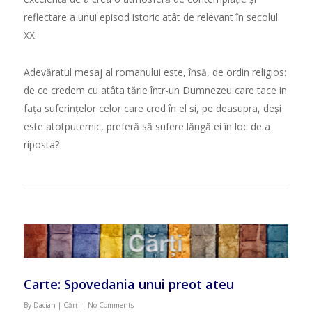
reflectare a unui episod istoric atât de relevant în secolul
XX.
Adev
ă
ratul mesaj al romanului este, îns
ă
, de ordin religios:
de ce credem cu atâta t
ă
rie într-un Dumnezeu care tace in
fa
ț
a suferin
ț
elor celor care cred în el
ș
i, pe deasupra, de
ș
i
este atotputernic, prefer
ă
s
ă
sufere l
ă
ng
ă
ei în loc de a
riposta?
Carte: Spovedania unui preot ateu
By
Dacian
|
Cărți
|
No Comments