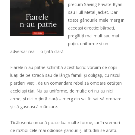
precum Saving Private Ryan
sau Full Metal Jacket. Dar
toate gândurile mele merg in
aceeasi directie: b
ă
rbati,
preg
ă
ti
ț
i mai mult sau mai
pu
ț
in, uniforme
ș
i un
adversar real – o
ț
int
ă
clar
ă
.
Fiarele n-au patrie schimb
ă
acest lucru: vorbim de copii
lua
ț
i de pe strad
ă
sau de lâng
ă
familii
ș
i obliga
ț
i, cu riscul
pierderii vie
ț
ii, de un comandant rebel s
ă
omoare cet
ăț
enii
aceleia
ș
i
ță
ri. Nu au uniforme, de multe ori nu au nici
arme,
ș
i nici o
ț
int
ă
clar
ă
– merg din sat în sat s
ă
omoare
ș
i s
ă
gaseasc
ă
mâncare.
Tic
ă
lo
ș
enia uman
ă
poate lua multe forme, iar în vremuri
de r
ă
zboi cele mai odioase gânduri
ș
i atitudini se arat
ă
.