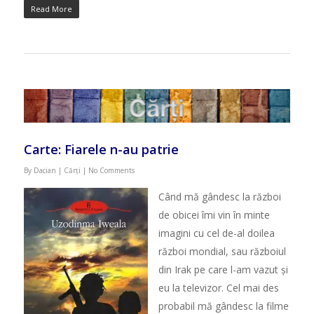
Read More
Carte: Fiarele n-au patrie
By
Dacian
|
Cărți
|
No Comments
Când m
ă
gândesc la r
ă
zboi
de obicei îmi vin în minte
imagini cu cel de-al doilea
r
ă
zboi mondial, sau r
ă
zboiul
din Irak pe care l-am vazut
ș
i
eu la televizor. Cel mai des
probabil m
ă
gândesc la filme