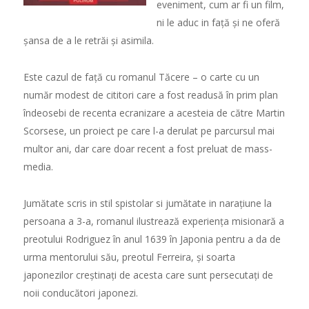
eveniment, cum ar fi un film,
ni le aduc in fa
ță
ș
i ne ofer
ă
ș
ansa de a le retr
ă
i
ș
i asimila.
Este cazul de fa
ță
cu romanul T
ă
cere – o carte cu un
num
ă
r modest de cititori care a fost readus
ă
în prim plan
îndeosebi de recenta ecranizare a acesteia de c
ă
tre Martin
Scorsese, un proiect pe care l-a derulat pe parcursul mai
multor ani, dar care doar recent a fost preluat de mass-
media.
Jum
ă
tate scris in stil spistolar si jum
ă
tate in nara
ț
iune la
persoana a 3-a, romanul ilustreaz
ă
experien
ț
a misionar
ă
a
preotului Rodriguez în anul 1639 în Japonia pentru a da de
urma mentorului s
ă
u, preotul Ferreira,
ș
i soarta
japonezilor cre
ș
tina
ț
i de acesta care sunt persecuta
ț
i de
noii conduc
ă
tori japonezi.