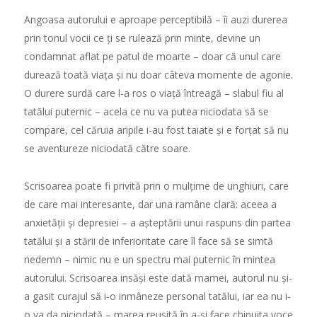
Angoasa autorului e aproape perceptibil
ă
– îi auzi durerea
prin tonul vocii ce
ț
i se ruleaz
ă
prin minte, devine un
condamnat aflat pe patul de moarte – doar c
ă
unul care
dureaz
ă
toat
ă
via
ț
a
ș
i nu doar câteva momente de agonie.
O durere sur
dă
care l-a ros o via
ță
întreag
ă
– slabul fiu al
tat
ă
lui puternic – acela ce nu va putea niciodata s
ă
se
compare, cel c
ă
ruia aripile i-au fost taiate
ș
i e for
ț
at s
ă
nu
se aventureze niciodat
ă
c
ă
tre soare.
Scrisoarea poate fi privit
ă
prin o mul
ț
ime de unghiuri, care
de care mai interesante, dar una ramâne clar
ă
: aceea a
anxiet
ăț
ii
ș
i depresiei – a a
ș
tept
ă
rii unui raspuns din partea
tat
ă
lui
ș
i a st
ă
rii de inferioritate care îl face s
ă
se simt
ă
nedemn – nimic nu e un spectru mai puternic în mintea
autorului. Scrisoarea ins
ăș
i este dat
ă
mamei, autorul nu
ș
i-
a gasit curajul s
ă
i-o inmâneze personal tat
ă
lui, iar ea nu i-
o va da niciodat
ă
– marea reu
ș
it
ă
în a-
ș
i face chinuita voce