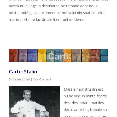
auzit
ă
nu ajunge la destinatar, ne ramâne doar nou
ă
,
posteriorit
ăț
ii, ca document al motivului din spatele celor
mai importante lucr
ă
ri ale literaturii moderne.
Carte: Stalin
By
Dacian
|
Cărți
|
One Comment
Marele monstru din est
nu ne vine in minte foarte
des, desi poate mai des
decat ar trebui; trebuie sa
traim cu ideea ca in lume