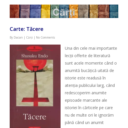
Carte: Tăcere
By
Dacian
|
Cărți
|
No Comments
Una din cele mai importante
lec
ț
ii offerte de literatur
ă
sunt acele momente când o
anumit
ă
buc
ăț
ic
ă
uitat
ă
de
istorie este readus
ă
în
aten
ț
ia publicului larg, când
redescoperim anumite
episoade marcante ale
istoriei în c
ă
rticele pe care
nu de multe ori le ignor
ă
m
pân
ă
când un anumit