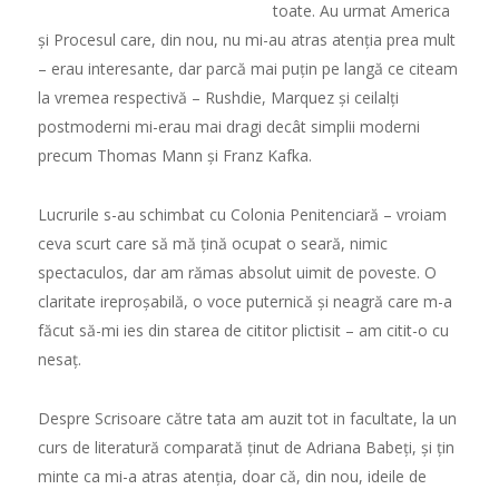
toate. Au urmat America
ș
i Procesul care, din nou, nu mi-au atras aten
ț
ia prea mult
– erau interesante, dar parc
ă
mai pu
ț
in pe lang
ă
ce citeam
la vremea respectiv
ă
– Rushdie, Marquez
ș
i ceilal
ț
i
postmoderni mi-erau mai dragi decât simplii moderni
precum Thomas Mann
ș
i Franz Kafka.
Lucrurile s-au schimbat cu Colonia Penitenciar
ă
– vroiam
ceva scurt care s
ă
m
ă
ț
in
ă
ocupat o sear
ă
, nimic
spectaculos, dar am r
ă
mas absolut uimit de poveste. O
claritate irepro
ș
abil
ă
, o voce puternic
ă
ș
i neagr
ă
care m-a
f
ă
cut s
ă
-mi ies din starea de cititor plictisit – am citit-o cu
nesa
ț
.
Despre Scrisoare c
ă
tre tata am auzit tot in facultate, la un
curs de literatur
ă
comparat
ă
ț
inut de Adriana Babe
ț
i,
ș
i
ț
in
minte ca mi-a atras aten
ț
ia, doar c
ă
, din nou, ideile de