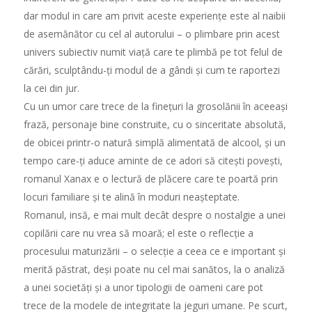
dar modul in care am privit aceste experiențe este al naibii
de asemănător cu cel al autorului – o plimbare prin acest
univers subiectiv numit viață care te plimbă pe tot felul de
cărări, sculptându-ți modul de a gândi și cum te raportezi
la cei din jur.
Cu un umor care trece de la finețuri la grosolănii în aceeași
frază, personaje bine construite, cu o sinceritate absolută,
de obicei printr-o natură simplă alimentată de alcool, și un
tempo care-ți aduce aminte de ce adori să citești povești,
romanul Xanax e o lectură de plăcere care te poartă prin
locuri familiare și te alină în moduri neașteptate.
Romanul, insă, e mai mult decât despre o nostalgie a unei
copilării care nu vrea să moară; el este o reflecție a
procesului maturizării – o selecție a ceea ce e important și
merită păstrat, deși poate nu cel mai sanătos, la o analiză
a unei societăți și a unor tipologii de oameni care pot
trece de la modele de integritate la jeguri umane. Pe scurt,