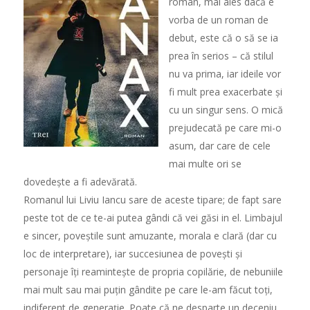
român, mai ales dacă e
vorba de un roman de
debut, este că o să se ia
prea în serios – că stilul
nu va prima, iar ideile vor
fi mult prea exacerbate și
cu un singur sens. O mică
prejudecată pe care mi-o
asum, dar care de cele
mai multe ori se
dovedește a fi adevărată.
Romanul lui Liviu Iancu sare de aceste tipare; de fapt sare
peste tot de ce te-ai putea gândi că vei găsi in el. Limbajul
e sincer, poveștile sunt amuzante, morala e clară (dar cu
loc de interpretare), iar succesiunea de povești și
personaje îți reamintește de propria copilărie, de nebuniile
mai mult sau mai puțin gândite pe care le-am făcut toți,
indiferent de generație. Poate că ne desparte un deceniu,