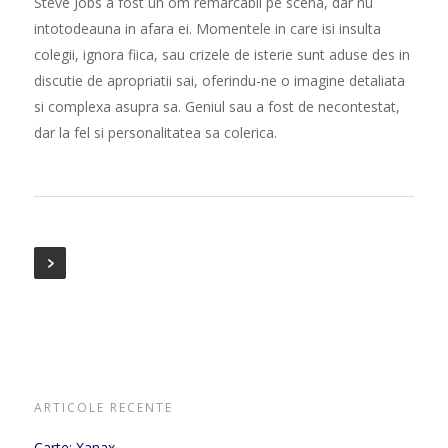
Steve Jobs a fost un om remarcabil pe scena, dar nu
intotodeauna in afara ei. Momentele in care isi insulta
colegii, ignora fiica, sau crizele de isterie sunt aduse des in
discutie de apropriatii sai, oferindu-ne o imagine detaliata
si complexa asupra sa. Geniul sau a fost de necontestat,
dar la fel si personalitatea sa colerica.
ARTICOLE RECENTE
Carte: Xanax