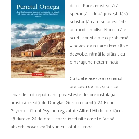
deloc. Pare anost și fără
speranță – două povești fără
substanță care se unesc într-
un mod simplist. Noroc că e
scurt, dar și aia e o problemă
– povestea nu are timp să se
dezvolte, rămâi la sfârșit cu
o narațiune neterminată.
Cu toate acestea romanul
are ceva de zis, și o zice
chiar de la început când povestește despre instalația
artistică creată de Douglas Gordon numită 24 Hour
Psycho – filmul Psycho regizat de Alfred Hitchcock făcut
să dureze 24 de ore – cadre încetinite care te fac să
absorbi povestea într-un cu totul alt mod.