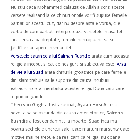
Nu stiu daca Mohammed calauzit de Allah a scris aceste
versete realizand la ce chinuri oribile vor fi supuse femeile
barbatilor acestui cult, dar nu despre asta e vorba, ci e
vorba de cum barbatii interpreteaza versetele in asa fel
incat ei sa aiba dreptate, femeile nemaipuand sa se
justifice sau apere in vreun fel.
Versetele satanice a lui Salman Rushdie
arata cum aceasta
religie a inceput si cat de nesigura si subiectiva este,
Arsa
de vie a lui Suad
arata chinurile groaznice pe care femeile
din islam trebuie sa le suporte din cauza inculturii
extraordinare a membrilor acestei religii. Doua carti care
te pun pe gandit.
Theo van Gogh
a fost asasinat,
Ayaan Hirsi Ali
este
nevoita sa se ascunda din cauza amenintarilor,
Salman
Rushdie
a fost condamnat la moarte,
Suad
inca mai
poarta sechelele tineretii sale. Cate marturii mai sunt? Cate
motive mai ne trebuie sa realizam ca religia, nu doar a