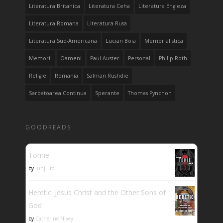
Literatura Britanica
Literatura Ceha
Literatura Engleza
Literatura Romana
Literatura Rusa
Literatura Sud-Americana
Lucian Boia
Memorialistica
Memorii
Oameni
Paul Auster
Personal
Philip Roth
Religie
Romania
Salman Rushdie
Sarbatoarea Continua
Sperante
Thomas Pynchon
GOODREADS
Tomie
by
Junji Ito
Heretic: Jesus Christ and the Other Sons of
God
by
Catherine Nixey