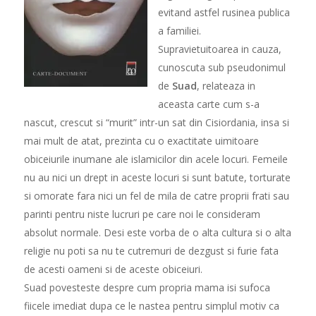
evitand astfel rusinea publica
a familiei.
Supravietuitoarea in cauza,
cunoscuta sub pseudonimul
de
Suad
, relateaza in
aceasta carte cum s-a
nascut, crescut si “murit” intr-un sat din Cisiordania, insa si
mai mult de atat, prezinta cu o exactitate uimitoare
obiceiurile inumane ale islamicilor din acele locuri. Femeile
nu au nici un drept in aceste locuri si sunt batute, torturate
si omorate fara nici un fel de mila de catre proprii frati sau
parinti pentru niste lucruri pe care noi le consideram
absolut normale. Desi este vorba de o alta cultura si o alta
religie nu poti sa nu te cutremuri de dezgust si furie fata
de acesti oameni si de aceste obiceiuri.
Suad povesteste despre cum propria mama isi sufoca
fiicele imediat dupa ce le nastea pentru simplul motiv ca