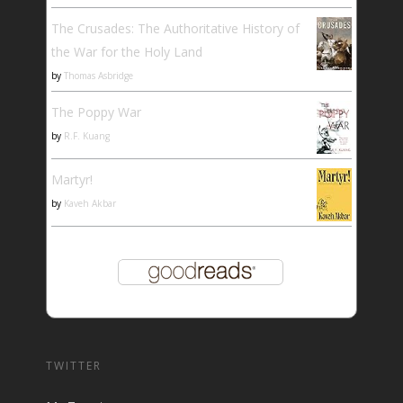
The Crusades: The Authoritative History of
the War for the Holy Land
by
Thomas Asbridge
The Poppy War
by
R.F. Kuang
Martyr!
by
Kaveh Akbar
TWITTER