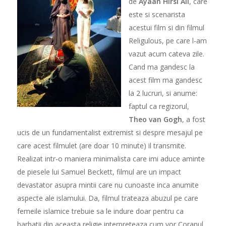
de
Ayaan Hirsi Ali
, care
este si scenarista
acestui film si din filmul
Religulous, pe care l-am
vazut acum cateva zile.
Cand ma gandesc la
acest film ma gandesc
la 2 lucruri, si anume:
faptul ca regizorul,
Theo van Gogh
, a fost
ucis de un fundamentalist extremist si despre mesajul pe
care acest filmulet (are doar 10 minute) il transmite.
Realizat intr-o maniera minimalista care imi aduce aminte
de piesele lui Samuel Beckett, filmul are un impact
devastator asupra mintii care nu cunoaste inca anumite
aspecte ale islamului. Da, filmul trateaza abuzul pe care
femeile islamice trebuie sa le indure doar pentru ca
barbatii din aceasta religie interpreteaza cum vor Coranul.