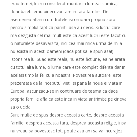
erau femei, lucru considerat murdar in lumea islamica,
doar baietii erau binecuvantare in fata familiei. De
asemenea aflam cum fratele isi omoara propria sora
pentru simplul fapt ca parintii asa au decis. Si lucrul care
ma dezgusta cel mai mult este ca acest lucru este facut cu
o naturalete desavarsita, nici cea mai mica urma de mila
nu exista in acesti oameni (daca pot sa le spun asa!).
Istorisirea lui Suad este reala, nu este fictiune, ea ne arata
cu totul alta lume, o lume care este complet diferita dar in
acelasi timp la fel cu a noastra. Povestirea autoarei este
prezentata de la inceputul vietii si pana la noua ei viata in
Europa, ascunzadu-se in continuare de teama ca daca
propria familie afla ca este inca in viata ar trimite pe cineva
sa o ucida.
Sunt multe de spus despre aceasta carte, despre aceasta
familie, desprea aceasta tara, desprea aceasta religie, insa
nu vreau sa povestesc tot, poate asa am sa va incurajez