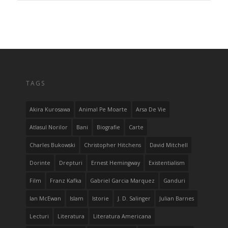
TAGS
Akira Kurosawa
Animal Pe Moarte
Arsa De Vie
Atlasul Norilor
Bani
Biografie
Carte
Charles Bukowski
Christopher Hitchens
David Mitchell
Dorinte
Drepturi
Ernest Hemingway
Existentialism
Film
Franz Kafka
Gabriel Garcia Marquez
Ganduri
Ian McEwan
Islam
Istorie
J. D. Salinger
Julian Barnes
Lecturi
Literatura
Literatura Americana