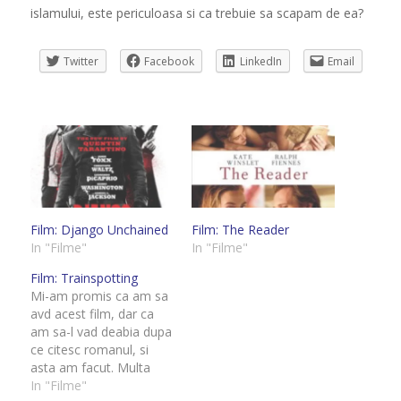
islamului, este periculoasa si ca trebuie sa scapam de ea?
Twitter
Facebook
LinkedIn
Email
Film: Django Unchained
Film: The Reader
In "Filme"
In "Filme"
Film: Trainspotting
Mi-am promis ca am sa
avd acest film, dar ca
am sa-l vad deabia dupa
ce citesc romanul, si
asta am facut. Multa
lume i-a facut o reclama
In "Filme"