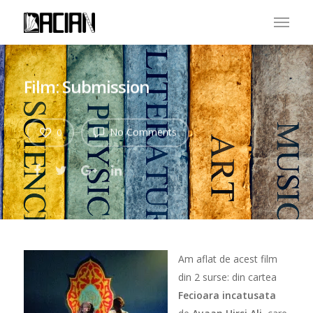
Film: Submission
No Comments
0
Am aflat de acest film
din 2 surse: din cartea
Fecioara incatusata