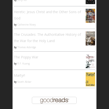
Heretic: Jesus Christ and the Other Sons of
God
by
Catherine Nixey
The Crusades: The Authoritative History of
the War for the Holy Land
by
Thomas Asbridge
The Poppy War
by
R.F. Kuang
Martyr!
by
Kaveh Akbar