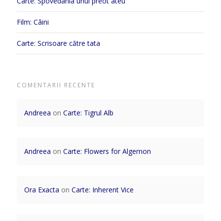
Carte: Spovedania unui preot ateu
Film: Câini
Carte: Scrisoare către tata
COMENTARII RECENTE
Andreea
on
Carte: Tigrul Alb
Andreea
on
Carte: Flowers for Algernon
Ora Exacta
on
Carte: Inherent Vice