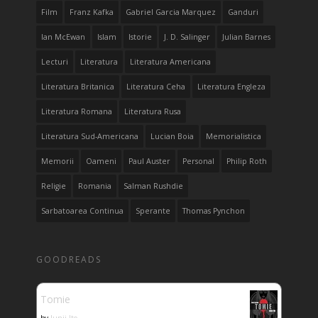
Film
Franz Kafka
Gabriel Garcia Marquez
Ganduri
Ian McEwan
Islam
Istorie
J. D. Salinger
Julian Barnes
Lecturi
Literatura
Literatura Americana
Literatura Britanica
Literatura Ceha
Literatura Engleza
Literatura Romana
Literatura Rusa
Literatura Sud-Americana
Lucian Boia
Memorialistica
Memorii
Oameni
Paul Auster
Personal
Philip Roth
Religie
Romania
Salman Rushdie
Sarbatoarea Continua
Sperante
Thomas Pynchon
GOODREADS
Tomie
by
Junji Ito