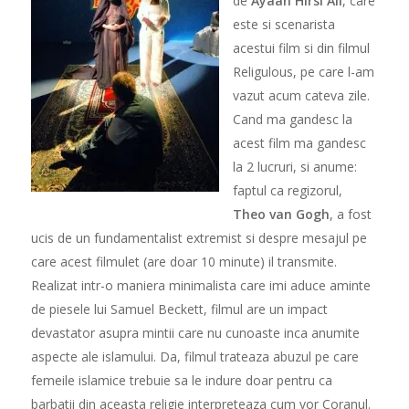
de
Ayaan Hirsi Ali
, care
este si scenarista
acestui film si din filmul
Religulous, pe care l-am
vazut acum cateva zile.
Cand ma gandesc la
acest film ma gandesc
la 2 lucruri, si anume:
faptul ca regizorul,
Theo van Gogh
, a fost
ucis de un fundamentalist extremist si despre mesajul pe
care acest filmulet (are doar 10 minute) il transmite.
Realizat intr-o maniera minimalista care imi aduce aminte
de piesele lui Samuel Beckett, filmul are un impact
devastator asupra mintii care nu cunoaste inca anumite
aspecte ale islamului. Da, filmul trateaza abuzul pe care
femeile islamice trebuie sa le indure doar pentru ca
barbatii din aceasta religie interpreteaza cum vor Coranul.