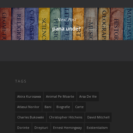
Next Post
pana unde?
TAGS
Akira Kurosawa
Animal Pe Moarte
Arsa De Vie
Atlasul Norilor
Bani
Biografie
Carte
Charles Bukowski
Christopher Hitchens
David Mitchell
Dorinte
Drepturi
Ernest Hemingway
Existentialism