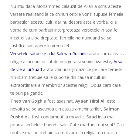
Nu stiu daca Mohammed calauzit de Allah a scris aceste
versete realizand la ce chinuri oribile vor fi supuse femeile
barbatilor acestui cult, dar nu despre asta e vorba, ci e
vorba de cum barbatii interpreteaza versetele in asa fel
incat ei sa aiba dreptate, femeile nemaipuand sa se
justifice sau apere in vreun fel.
Versetele satanice a lui Salman Rushdie
arata cum aceasta
religie a inceput si cat de nesigura si subiectiva este,
Arsa
de vie a lui Suad
arata chinurile groaznice pe care femeile
din islam trebuie sa le suporte din cauza inculturii
extraordinare a membrilor acestei religii. Doua carti care
te pun pe gandit.
Theo van Gogh
a fost asasinat,
Ayaan Hirsi Ali
este
nevoita sa se ascunda din cauza amenintarilor,
Salman
Rushdie
a fost condamnat la moarte,
Suad
inca mai
poarta sechelele tineretii sale. Cate marturii mai sunt? Cate
motive mai ne trebuie sa realizam ca religia, nu doar a