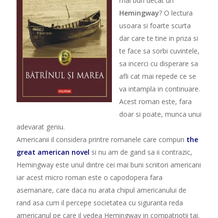
mai bun decat un
Hemingway
? O lectura
usoara si foarte scurta
dar care te tine in priza si
te face sa sorbi cuvintele,
sa incerci cu disperare sa
afli cat mai repede ce se
va intampla in continuare.
Acest roman este, fara
doar si poate, munca unui
adevarat geniu.
Americanii il considera printre romanele care compun
the
great american novel
si nu am de gand sa ii contrazic,
Hemingway este unul dintre cei mai buni scriitori americani
iar acest micro roman este o capodopera fara
asemanare, care daca nu arata chipul americanului de
rand asa cum il percepe societatea cu siguranta reda
americanul pe care il vedea Hemingway in compatriotii tai.