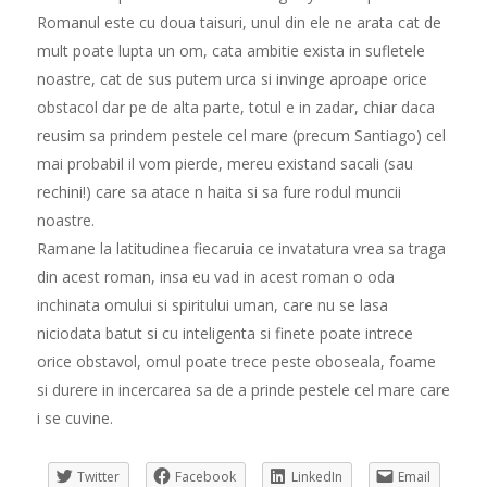
Romanul este cu doua taisuri, unul din ele ne arata cat de
mult poate lupta un om, cata ambitie exista in sufletele
noastre, cat de sus putem urca si invinge aproape orice
obstacol dar pe de alta parte, totul e in zadar, chiar daca
reusim sa prindem pestele cel mare (precum Santiago) cel
mai probabil il vom pierde, mereu existand sacali (sau
rechini!) care sa atace n haita si sa fure rodul muncii
noastre.
Ramane la latitudinea fiecaruia ce invatatura vrea sa traga
din acest roman, insa eu vad in acest roman o oda
inchinata omului si spiritului uman, care nu se lasa
niciodata batut si cu inteligenta si finete poate intrece
orice obstavol, omul poate trece peste oboseala, foame
si durere in incercarea sa de a prinde pestele cel mare care
i se cuvine.
Twitter
Facebook
LinkedIn
Email