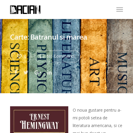
Carte: Batranul si marea
No Comments
0
O noua gustare pentru a-
mi potoli setea de
literatura americana, si ce