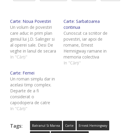
Carte: Noua Povestiri
Carte: Sarbatoarea
Un volum de povestiri
continua
care aduc in prim plan
Cunoscut ca scriitor de
geniul lui J.D. Salinger si
povestiri, iar apoi de
al operei sale. Desi De
romane, Ernest
veghe in lanul de secara
Hemnigway ramane in
este singurul sau roman
In "Cărți"
memoria colectiva
publicat si probabil cea
prototipul barbatului
In "Cărți"
mai importanta opera a
adevarat: dur, rezistent
Carte: Femei
sa, sriitorul este un
la bautura, mare fan de
Un roman simplu dar in
maestru desavarsit si in
vanatoare si coride,
acelasi timp complex.
creatia de povestiri.
soldat, amant.
Departe de a fi
Noua povestiri care…
Personajul Hemingway
considerat o
a reusit sa isi ofere o
capodopera de catre
imagine atat de
canonul occidental,
In "Cărți"
puternica incat si astazi,
romanul este mai
la aproape un secol
degraba iubit si ridicat in
departare…
Tags:
slavi in principal de
Batranul Si Marea
Carte
Ernest Hemingway
cititori care sunt uimiti