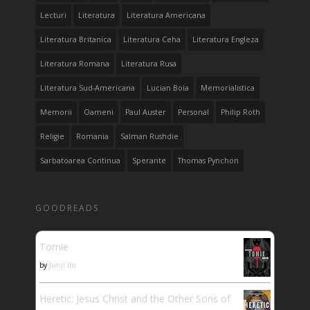
Lecturi
Literatura
Literatura Americana
Literatura Britanica
Literatura Ceha
Literatura Engleza
Literatura Romana
Literatura Rusa
Literatura Sud-Americana
Lucian Boia
Memorialistica
Memorii
Oameni
Paul Auster
Personal
Philip Roth
Religie
Romania
Salman Rushdie
Sarbatoarea Continua
Sperante
Thomas Pynchon
GOODREADS
Tomie
by
Junji Ito
Heretic: Jesus Christ and the Other Sons of