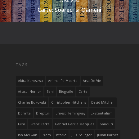
Next Post
Carte: Soareci si Oameni
TAGS
Akira Kurosawa
Animal Pe Moarte
Arsa De Vie
Atlasul Norilor
Bani
Biografie
Carte
Charles Bukowski
Christopher Hitchens
David Mitchell
Dorinte
Drepturi
Ernest Hemingway
Existentialism
Film
Franz Kafka
Gabriel Garcia Marquez
Ganduri
Ian McEwan
Islam
Istorie
J. D. Salinger
Julian Barnes