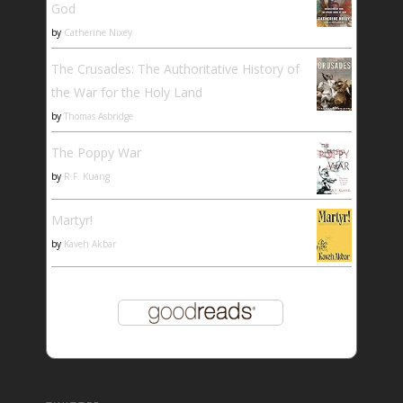
God
by
Catherine Nixey
The Crusades: The Authoritative History of
the War for the Holy Land
by
Thomas Asbridge
The Poppy War
by
R.F. Kuang
Martyr!
by
Kaveh Akbar