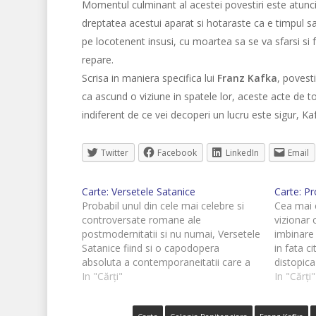
Momentul culminant al acestei povestiri este atunci
dreptatea acestui aparat si hotaraste ca e timpul
pe locotenent insusi, cu moartea sa se va sfarsi si fu
repare.
Scrisa in maniera specifica lui
Franz Kafka
, povest
ca ascund o viziune in spatele lor, aceste acte de 
indiferent de ce vei decoperi un lucru este sigur, K
Twitter
Facebook
LinkedIn
Email
Carte: Versetele Satanice
Carte: Pr
Probabil unul din cele mai celebre si
Cea mai 
controversate romane ale
vizionar
postmodernitatii si nu numai, Versetele
imbinare
Satanice fiind si o capodopera
in fata c
absoluta a contemporaneitatii care a
distopica
platit un pret destul de mare pentru
In "Cărți"
o valoare
In "Cărți"
asta, dar pretul cel mai mare, probabil,
putere as
a fost platit de autorul sau, Salman
controle