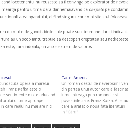
 cand locotenentul nu reuseste sa il convinga pe explorator de nevoia
 sa mearga pentru ultima oara dar nemaiavand ca
oaspete
pe condamna
nctionalitatea aparatului, el fiind singurul care mai stie sa-l foloseasc
irea da multe de gandit, ideile sale poate sunt inumane dar iti indica cl
tortura au un scop iar tu trebuie sa descoperi dreptatea sau nedreptate
afka este, fara indoiala, un autor extrem de valoros
ocesul
Carte: America
cunoscuta opera a marelui
Un roman destul de neverosimil ven
 ceh Franz Kafka este o
din partea unui autor care a fascina
 de sentimente mixte aducand
lume intreaga prin romanele si
ititorului o lume aproape
povestirile sale: Franz Kafka. Acel a
 in care realul nu mai are nici
care a aratat o noua fata literaturii
, el nemaiavand niciun fel de
mondiale si care este un pilon imen
In "Cărți"
upra mediului care il
pe care literatura moderna sta.
aza transformandu-l in ceva
Romanul America este primul din