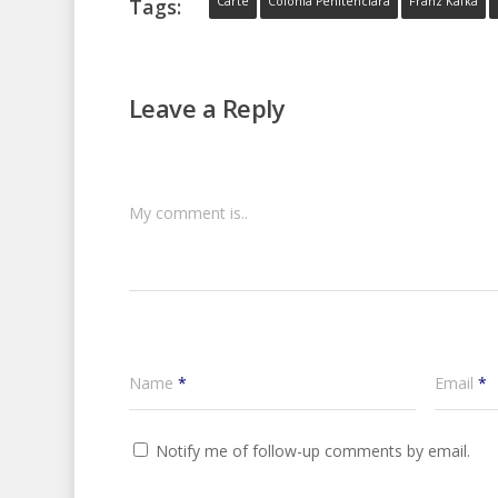
Rushdie, care s-a ales…
Tags:
Carte
Colonia Penitenciara
Franz Kafka
ireal. Aic
Leave a Reply
My comment is..
Name
*
Email
*
Notify me of follow-up comments by email.