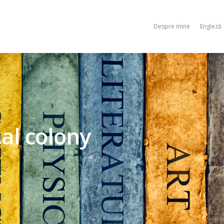
Despre mine
Engleză
nal colony