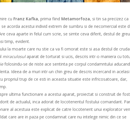
nire cu
Franz Kafka
, prima fiind
Metamorfoza
, si tin sa precizez ca
 i se acorda acestui individ extrem de sumbru si de necomercial este 
re ceva aparte in felul cum scrie, se simte ceva diferit, destul de gre
asi timp, evident.
ui la moarte care nu stie ca va fi omorat este si asa destul de cruda
ul
miraculosul
aparat de torturat si ucis, descris intr-o maniera cu totu
ie
folosindu-se de niste ace sentinta pe corpul condamntului aducand
lenta. Ideea de a muri intr-un chin greu de descris incercand in acelasi
u propriul trup de ce esti in aceasta situatie este infricosatoare, dar,
imp.
pre ultima functionare a acestui aparat, proiectat si construit de fost
rit de actualul, inca adorat de locotenentul fostului comandant. Par
nare al acestuia este explicat de catre locotenent unui explorator veni
dat care are in paza pe condamnat care nu intelege nimic din ce se