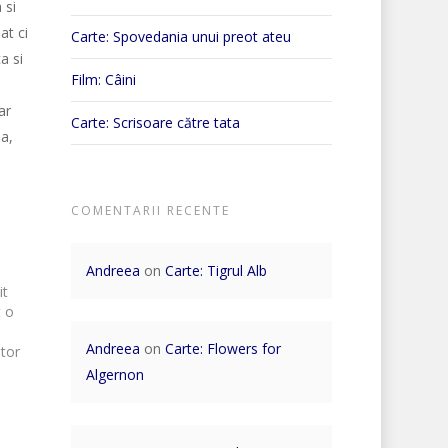
 si
t ci
Carte: Spovedania unui preot ateu
a si
Film: Câini
ar
Carte: Scrisoare către tata
a,
COMENTARII RECENTE
Andreea
on
Carte: Tigrul Alb
it
t o
Andreea
on
Carte: Flowers for
utor
Algernon
s