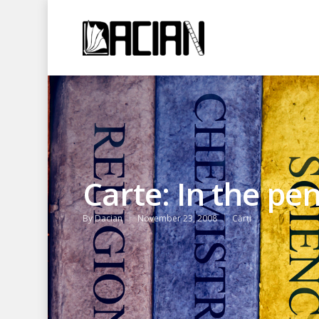
Carte: In the pe
By
Dacian
November 23, 2008
Cărți