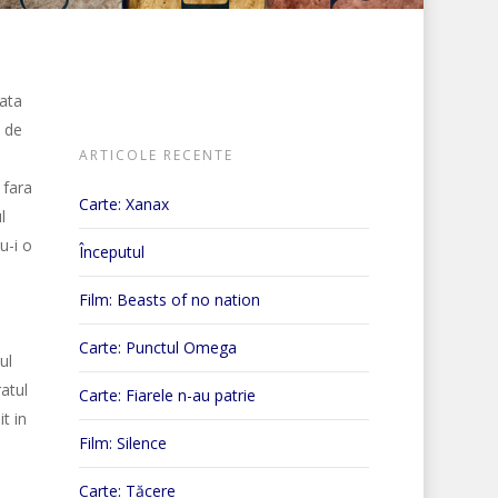
data
u de
ARTICOLE RECENTE
 fara
Carte: Xanax
l
u-i o
Începutul
Film: Beasts of no nation
Carte: Punctul Omega
ul
atul
Carte: Fiarele n-au patrie
t in
Film: Silence
Carte: Tăcere