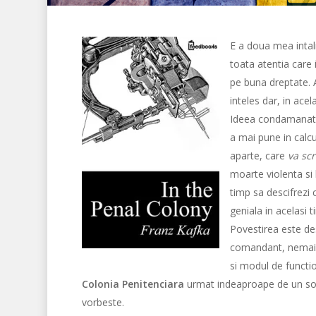
E a doua mea intal
toata atentia care
pe buna dreptate. A
inteles dar, in acel
Ideea condamanatul
a mai pune in calc
aparte, care
va scr
moarte violenta si 
timp sa descifrezi c
geniala in acelasi t
Povestirea este des
comandant, nemaido
si modul de functio
Colonia Penitenciara
urmat indeaproape de un sol
vorbeste.