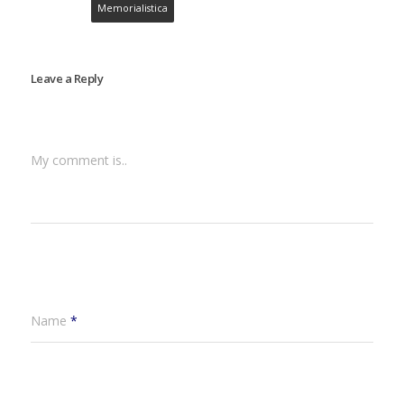
Memorialistica
trebuie sa recunosc ca
a…
Leave a Reply
My comment is..
Name
*