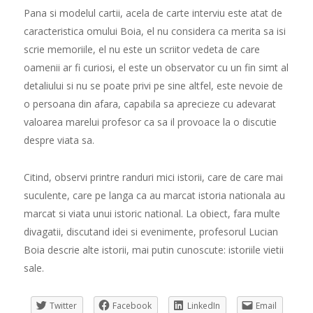
Pana si modelul cartii, acela de carte interviu este atat de
caracteristica omului Boia, el nu considera ca merita sa isi
scrie memoriile, el nu este un scriitor vedeta de care
oamenii ar fi curiosi, el este un observator cu un fin simt al
detaliului si nu se poate privi pe sine altfel, este nevoie de
o persoana din afara, capabila sa aprecieze cu adevarat
valoarea marelui profesor ca sa il provoace la o discutie
despre viata sa.
Citind, observi printre randuri mici istorii, care de care mai
suculente, care pe langa ca au marcat istoria nationala au
marcat si viata unui istoric national. La obiect, fara multe
divagatii, discutand idei si evenimente, profesorul Lucian
Boia descrie alte istorii, mai putin cunoscute: istoriile vietii
sale.
Twitter
Facebook
LinkedIn
Email