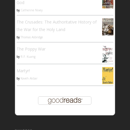
God
by
Catherine Nixey
The Crusades: The Authoritative History of
the War for the Holy Land
by
Thomas Asbridge
The Poppy War
by
R.F. Kuang
Martyr!
by
Kaveh Akbar