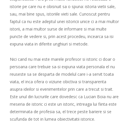
istorie pe care nu e obisnuit sa o spuna: istoria vietii sale,
sau, mai bine spus, istoriile vieti sale. Cunoscut pentru
faptul ca nu este adeptul unei istoricii unice ci a mai multor
istorii, a mai multor surse de informare si mai multe
puncte de vedere si, prin acest procedeu, incearca sa isi
expuna viata in diferite unghiuri si metode.
Nici cand nu mai este marele profesor si istoric ci doar o
persoana care trebuie sa-si expuna viata personala el nu
reuseste sa se desparta de modelul care i-a servit toata
viata, el inca ofera o viziune obictiva si transparenta
asupra ideilor si evenimentelor prin care a trecut si trait.
Este unul din lucrurile care dovedesc ca Lucian Boia nu are
meseria de istoric ci este un istoric, intreaga lui fiinta este
determinata de profesia sa, el trece peste bariere si se
scufunda de tot in lumea obiectivitatii istorice.