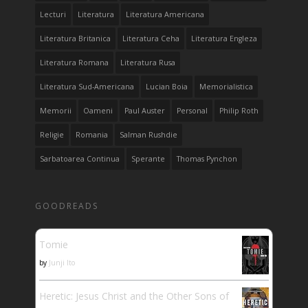
Lecturi
Literatura
Literatura Americana
Literatura Britanica
Literatura Ceha
Literatura Engleza
Literatura Romana
Literatura Rusa
Literatura Sud-Americana
Lucian Boia
Memorialistica
Memorii
Oameni
Paul Auster
Personal
Philip Roth
Religie
Romania
Salman Rushdie
Sarbatoarea Continua
Sperante
Thomas Pynchon
GOODREADS
Tomie
by
Junji Ito
Heretic: Jesus Christ and the Other Sons of