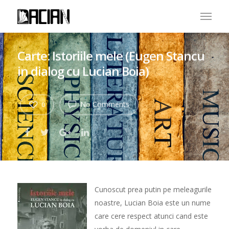
Carte: Istoriile mele (Eugen Stancu
in dialog cu Lucian Boia)
No Comments
0
Cunoscut prea putin pe meleagurile
noastre, Lucian Boia este un nume
care cere respect atunci cand este