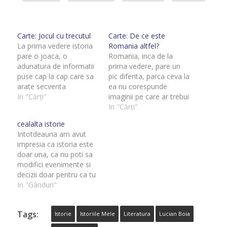
Carte: Jocul cu trecutul
Carte: De ce este
La prima vedere istoria
Romania altfel?
pare o joaca, o
Romania, inca de la
adunatura de informatii
prima vedere, pare un
puse cap la cap care sa
pic diferita, parca ceva la
arate secventa
ea nu corespunde
cronologica a
In "Cărți"
imaginii pe care ar trebui
evenimentelor din trecut
sa o aiba. Adica este o
In "Cărți"
si, daca se poate, sa
tara europeana, cu
cealalta istorie
ofere si un punct de
oamenii cu scoala, cu
Intotdeauna am avut
vedere pe care sa il
institutii, cu istorie, cu
impresia ca istoria este
adoptam sau, dupa caz,
farmec, etc. Si totusi ea
doar una, ca nu poti sa
sa-l combatem. Dar
are ceva anume care
modifici evenimente si
istoria nu este deloc…
sare in ochi:…
decizii doar pentru ca tu
decizi ca de fapt nu asa
In "Gânduri"
s-a intamplat si vrei sa iti
lasi amprenta asupra
Tags:
acelui episod in alt mod.
Istorie
Istoriile Mele
Literatura
Lucian Boia
Dar m-am inselat si