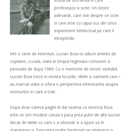
vorba de domeniul in care
profeseaza si scrie. Un istoric
adevarat, care stie despre ce scrie
si care iese cu capul sus din orice
experiment intelectual pe care il
intreprinde.
Intr-o serie de interviuri, Lucian Boia isi aduce aminte de
copilarie, scoala, viata in timpul regimului comunist si
perioada de dupa 1989. Cu o memorie de istoric veritabil,
Lucian Boia trece in revista locurile, ideile si oamenii care i-
au marcat viata si ofera o perspectiva interesanta asupra
vremurilor in care a trait.
Dupa doar cateva pagini iti dai seama ca istoricul Boia
este un om modest caruia ii pasa prea putin de alte lucruri
decat de ideile cu care s-a obisnuit si a ajuns sa le
stapaneasca. Fara prea multe fandoseli ne relateaza o