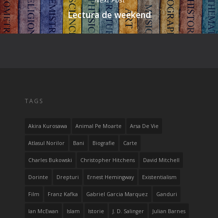
Lectura de weekend
TAGS
Akira Kurosawa
Animal Pe Moarte
Arsa De Vie
Atlasul Norilor
Bani
Biografie
Carte
Charles Bukowski
Christopher Hitchens
David Mitchell
Dorinte
Drepturi
Ernest Hemingway
Existentialism
Film
Franz Kafka
Gabriel Garcia Marquez
Ganduri
Ian McEwan
Islam
Istorie
J. D. Salinger
Julian Barnes