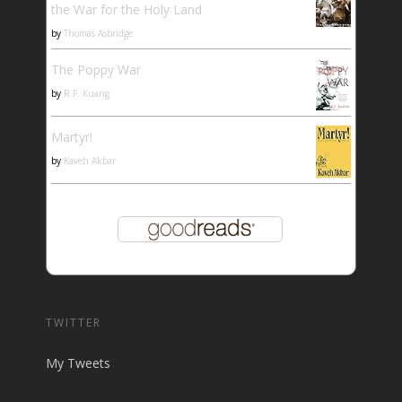
the War for the Holy Land
by
Thomas Asbridge
The Poppy War
by
R.F. Kuang
Martyr!
by
Kaveh Akbar
TWITTER
My Tweets