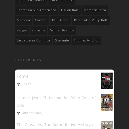
Literatura Sud-Americana
Lucian Boia
Memorialistica
Memorii
Oameni
Paul Auster
Personal
Philip Roth
Religie
Romania
Salman Rushdie
Sarbatoarea Continua
Sperante
Thomas Pynchon
GOODREADS
Tomie
by
Junji Ito
Heretic: Jesus Christ and the Other Sons of
God
by
Catherine Nixey
The Crusades: The Authoritative History of