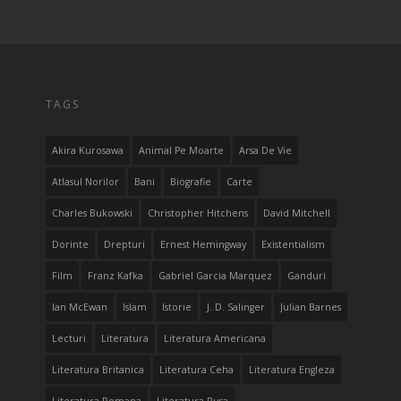
TAGS
Akira Kurosawa
Animal Pe Moarte
Arsa De Vie
Atlasul Norilor
Bani
Biografie
Carte
Charles Bukowski
Christopher Hitchens
David Mitchell
Dorinte
Drepturi
Ernest Hemingway
Existentialism
Film
Franz Kafka
Gabriel Garcia Marquez
Ganduri
Ian McEwan
Islam
Istorie
J. D. Salinger
Julian Barnes
Lecturi
Literatura
Literatura Americana
Literatura Britanica
Literatura Ceha
Literatura Engleza
Literatura Romana
Literatura Rusa