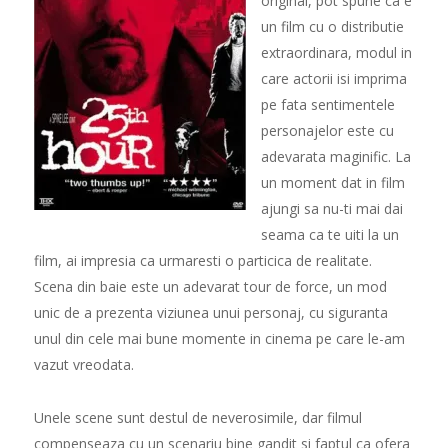
original, pot spune ca e
un film cu o distributie
extraordinara, modul in
care actorii isi imprima
pe fata sentimentele
personajelor este cu
adevarata maginific. La
un moment dat in film
ajungi sa nu-ti mai dai
seama ca te uiti la un
film, ai impresia ca urmaresti o particica de realitate.
Scena din baie este un adevarat tour de force, un mod
unic de a prezenta viziunea unui personaj, cu siguranta
unul din cele mai bune momente in cinema pe care le-am
vazut vreodata.
Unele scene sunt destul de neverosimile, dar filmul
compenseaza cu un scenariu bine gandit si faptul ca ofera