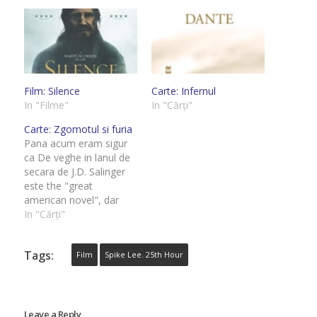
Film: Silence
Carte: Infernul
In "Filme"
In "Cărți"
Carte: Zgomotul si furia
Pana acum eram sigur
ca De veghe in lanul de
secara de J.D. Salinger
este the "great
american novel", dar
dupa ce am citit
In "Cărți"
Zgomotul si Furia nu
mai eram asa de sigur.
Tags:
Da, ambele romane fac
Film
Spike Lee. 25th Hour
parte din lista de cele
mai bune carti scrise
vreodata pe pamant
american,…
Leave a Reply