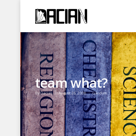
team what?
By
Dacian
August 26, 2008
Gânduri