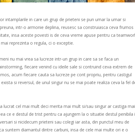
or intamplarile in care un grup de prieteni se pun umar la umar si
preuna, intr-o armonie deplina, reusesc sa construiasca ceva frumos 
litate, insa aceste povesti is de ceva vreme apuse pentru ca teamwor
 mai reprezinta o regula, ci o exceptie.
meni nu mai vrea sa lucreze intr-un grup in care sa se faca un
ainstorming, fiecare venind cu ideile sale si contruind ceva extrem de
umos, acum fiecare cauta sa lucreze pe cont propriu, pentru castigul
 exista si reversul, de unul singur nu se mai poate realiza ceva la fel d
a lucrat cel mai mult deci merita mai mult si/sau singur ar castiga mai
eea ce e destul de trist pentru ca ajungem la o situatie destul penibila 
ersari si nicidecum prieteni sau colegi iar asta, din punctul meu de
ca suntem diamantul dintre carbuni, insa de cele mai multe ori e o