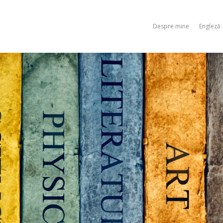
Despre mine
Engleză