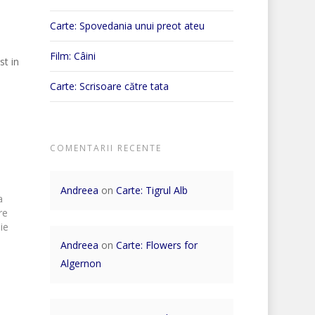
Carte: Spovedania unui preot ateu
Film: Câini
st in
Carte: Scrisoare către tata
COMENTARII RECENTE
Andreea
on
Carte: Tigrul Alb
a
re
ie
.
Andreea
on
Carte: Flowers for
Algernon