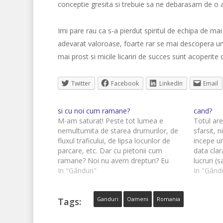
conceptie gresita si trebuie sa ne debarasam de o a
Imi pare rau ca s-a pierdut spiritul de echipa de mai
adevarat valoroase, foarte rar se mai descopera un
mai prost si micile licariri de succes sunt acoperite
Twitter
Facebook
LinkedIn
Email
si cu noi cum ramane?
cand?
M-am saturat! Peste tot lumea e
Totul are
nemultumita de starea drumurilor, de
sfarsit, 
fluxul traficului, de lipsa locurilor de
incepe un
parcare, etc. Dar cu pietonii cum
data cla
ramane? Noi nu avem drepturi? Eu
lucruri (
sunt un pieton, merg mai peste tot pe
In "Gânduri"
facem alt
In "Gându
jos si nu-mi pare rau ca pierd timpul pe
o tranzit
drum, imi place si…
Asta e…
Tags:
Ganduri
Oameni
Romania