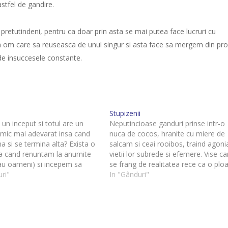
stfel de gandire.
 pretutindeni, pentru ca doar prin asta se mai putea face lucruri cu
 om care sa reuseasca de unul singur si asta face sa mergem din pro
 de insuccesele constante.
Stupizenii
 un inceput si totul are un
Neputincioase ganduri prinse intr-o
nimic mai adevarat insa cand
nuca de cocos, hranite cu miere de
a si se termina alta? Exista o
salcam si ceai rooibos, traind agoni
ra cand renuntam la anumite
vietii lor subrede si efemere. Vise ca
sau oameni) si incepem sa
se frang de realitatea rece ca o ploa
ceva? Sau pur si simplu exista
ri"
de toamna care dureaza la nesfarsit
In "Gânduri"
ie intre lucruri? Totul e efemer!
Prinsi in vraja desfatarii, uitand ce e
indestularea, luam cu noi spre…