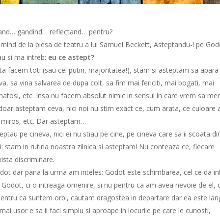
and… gandind… reflectand… pentru?
rnind de la piesa de teatru a lui Samuel Beckett, Asteptandu-l pe God
au si ma intreb:
eu ce astept?
ta facem toti (sau cel putin, majoritatea!), stam si asteptam sa apara
va, sa vina salvarea de dupa colt, sa fim mai fericiti, mai bogati, mai
natosi, etc. Insa nu facem absolut nimic in sensul in care vrem sa m
 doar asteptam ceva, nici noi nu stim exact ce, cum arata, ce culoare 
 miros, etc. Dar asteptam…
tau pe cineva, nici ei nu stiau pe cine, pe cineva care sa ii scoata di
i: stam in rutina noastra zilnica si asteptam! Nu conteaza ce, fiecare
xista discriminare.
odot dar pana la urma am inteles: Godot este schimbarea, cel ce da in
 Godot, ci o intreaga omenire, si nu pentru ca am avea nevoie de el, 
 pentru ca suntem orbi, cautam dragostea in departare dar ea este lan
i usor e sa ii faci simplu si aproape in locurile pe care le cunosti,