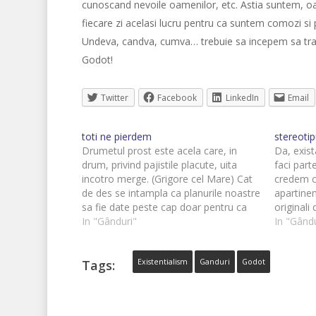
cunoscand nevoile oamenilor, etc. Astia suntem, o
fiecare zi acelasi lucru pentru ca suntem comozi si 
Undeva, candva, cumva… trebuie sa incepem sa trai
Godot!
Twitter
Facebook
LinkedIn
Email
toti ne pierdem
stereotip
Drumetul prost este acela care, in
Da, exista
drum, privind pajistile placute, uita
faci part
incotro merge. (Grigore cel Mare) Cat
credem ca
de des se intampla ca planurile noastre
apartine
sa fie date peste cap doar pentru ca
originali 
nu mai stim ce am inceput, sau ce am
In "Gânduri"
facem pa
In "Gându
vrut sa incepem? Destul de des,
Desigur, 
inconsistenta isi arata…
toti sunt
Tags:
Existentialism
Ganduri
Godot