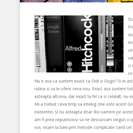
St
Po
st
As
ce
sa
ci
ce
Nu e asa ca suntem exact ca Didi si Gogo? Si ei astep
rutina si sa le ofere ceva nou. Exact asa suntem tot
asteapta altceva, dar exact la fel ca si celalalt, nu e
Mi-a trebuit ceva timp sa inteleg cine este acest G
existentei. Si nu asteapta doar doi oameni pe acest
am fi prea neputinciosi sa ne descurcam singuri ci
noi, visam la bani prin metode complicate cand cel ma