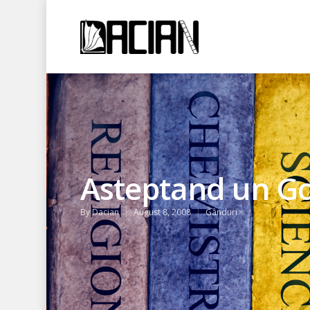
Asteptand un G
By
Dacian
August 8, 2008
Gânduri