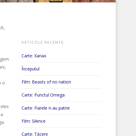
ot,
ARTICOLE RECENTE
Carte: Xanax
ergem
are,
Începutul
Film: Beasts of no nation
n o
Carte: Punctul Omega
teles
Carte: Fiarele n-au patrie
ca
Film: Silence
ga
Carte: Tăcere