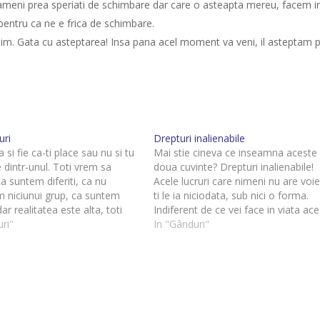
ameni prea speriati de schimbare dar care o asteapta mereu, facem i
pentru ca ne e frica de schimbare.
m. Gata cu asteptarea! Insa pana acel moment va veni, il asteptam 
uri
Drepturi inalienabile
 si fie ca-ti place sau nu si tu
Mai stie cineva ce inseamna aceste
e dintr-unul. Toti vrem sa
doua cuvinte? Drepturi inalienabile!
 suntem diferiti, ca nu
Acele lucruri care nimeni nu are voie
m niciunui grup, ca suntem
ti le ia niciodata, sub nici o forma.
dar realitatea este alta, toti
Indiferent de ce vei face in viata ac
rte dintr-un anumit grup.
ri"
drepturi le vei avea. Ca ele exista pe
In "Gânduri"
toti avem ceva special in noi,
hartie si, probabil, in mintea catorva
em diferiti dar asta…
oameni e…