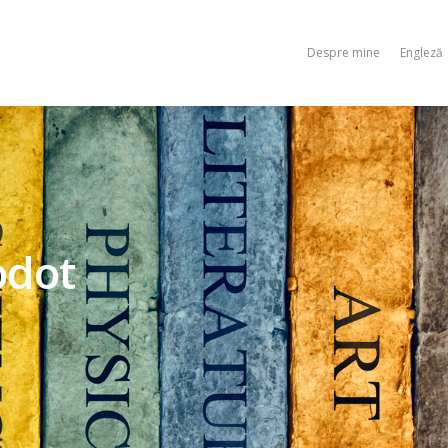
Despre mine
Engleză
odot