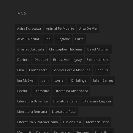
TAGS
Akira Kurosawa
Animal Pe Moarte
Arsa De Vie
Atlasul Norilor
Bani
Biografie
Carte
Charles Bukowski
Christopher Hitchens
David Mitchell
Dorinte
Drepturi
Ernest Hemingway
Existentialism
Film
Franz Kafka
Gabriel Garcia Marquez
Ganduri
Ian McEwan
Islam
Istorie
J. D. Salinger
Julian Barnes
Lecturi
Literatura
Literatura Americana
Literatura Britanica
Literatura Ceha
Literatura Engleza
Literatura Romana
Literatura Rusa
Literatura Sud-Americana
Lucian Boia
Memorialistica
Memorii
Oameni
Paul Auster
Personal
Philip Roth