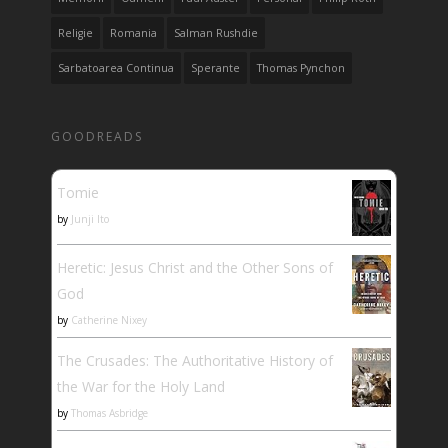
Religie
Romania
Salman Rushdie
Sarbatoarea Continua
Sperante
Thomas Pynchon
GOODREADS
Tomie
by
Junji Ito
Heretic: Jesus Christ and the Other Sons of
God
by
Catherine Nixey
The Crusades: The Authoritative History of
the War for the Holy Land
by
Thomas Asbridge