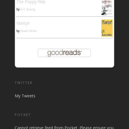
The Poppy War
by
R.F. Kuang
Martyr!
by
Kaveh Akbar
TWITTER
My Tweets
POCKET
Cannot retrieve feed from Pocket. Please ensure you