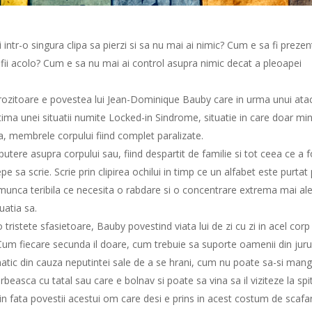
 intr-o singura clipa sa pierzi si sa nu mai ai nimic? Cum e sa fi prezen
 fii acolo? Cum e sa nu mai ai control asupra nimic decat a pleoapei
ngrozitoare e povestea lui Jean-Dominique Bauby care in urma unui ata
tima unei situatii numite Locked-in Sindrome, situatie in care doar mi
a, membrele corpului fiind complet paralizate.
tere asupra corpului sau, fiind despartit de familie si tot ceea ce a f
pe sa scrie. Scrie prin clipirea ochilui in timp ce un alfabet este purtat 
 munca teribila ce necesita o rabdare si o concentrare extrema mai al
uatia sa.
tristete sfasietoare, Bauby povestind viata lui de zi cu zi in acel corp
 Cum fiecare secunda il doare, cum trebuie sa suporte oamenii din jurul 
tic din cauza neputintei sale de a se hrani, cum nu poate sa-si mang
beasca cu tatal sau care e bolnav si poate sa vina sa il viziteze la spit
 in fata povestii acestui om care desi e prins in acest costum de scaf