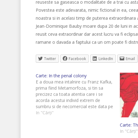
reuseste sa gaseasca o modalitate de a trai cu asta
Povestea este adevarata, nimic fictional in ea, ceea
noastra si in acelasi timp de puterea extraordinara 
Jean-Dominique Bauby moare dupa 20 de luni in acest
reusit ceva extraordinar dar acest lucru va fi eclip
ramane o davada a faptului ca un om poate fi distrus
Twitter
Facebook
LinkedIn
Email
Carte: In the penal colony
E a doua mea intalnire cu Franz Kafka,
prima fiind Metamorfoza, si tin sa
precizez ca toata atentia care i se
acorda acestui individ extrem de
sumbru si de necomercial este data pe
buna dreptate. Are ceva aparte in felul
In "Cărți"
cum scrie, se simte ceva diferit, destul
Carte: Th
de greu de…
In "Cărți"