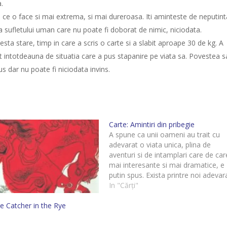
.
 ce o face si mai extrema, si mai dureroasa. Iti aminteste de neputint
a sufletului uman care nu poate fi doborat de nimic, niciodata.
a stare, timp in care a scris o carte si a slabit aproape 30 de kg. A
sat intotdeauna de situatia care a pus stapanire pe viata sa. Povestea s
 dar nu poate fi niciodata invins.
Carte: Amintiri din pribegie
A spune ca unii oameni au trait cu
adevarat o viata unica, plina de
aventuri si de intamplari care de car
mai interesante si mai dramatice, e
putin spus. Exista printre noi adevara
piloni ai istoriei care in timpul vietii l
In "Cărți"
au trecut prin mai multe lucruri deca
e Catcher in the Rye
putem citi…