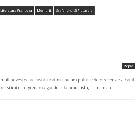
Literatura Franceza
Memorii
Scafandrul Si Fluturele
Reply
ult povestea aceasta incat nici nu am putut scrie o recenzie a cartii.
 si imi este greu, ma gandesc la omul asta, si imi revin.