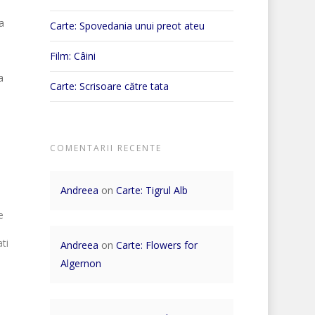
a
Carte: Spovedania unui preot ateu
Film: Câini
a
Carte: Scrisoare către tata
COMENTARII RECENTE
Andreea
on
Carte: Tigrul Alb
e
ti
Andreea
on
Carte: Flowers for
or
Algernon
t