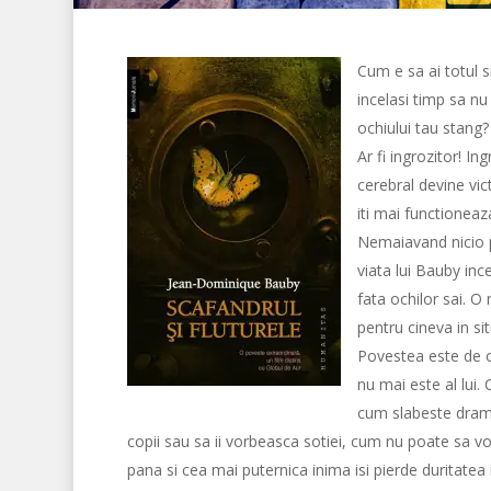
Cum e sa ai totul si
incelasi timp sa nu
ochiului tau stang?
Ar fi ingrozitor! I
cerebral devine vic
iti mai functioneaz
Nemaiavand nicio pu
viata lui Bauby ince
fata ochilor sai. O
pentru cineva in sit
Povestea este de o 
nu mai este al lui.
cum slabeste drama
copii sau sa ii vorbeasca sotiei, cum nu poate sa vor
pana si cea mai puternica inima isi pierde duritatea