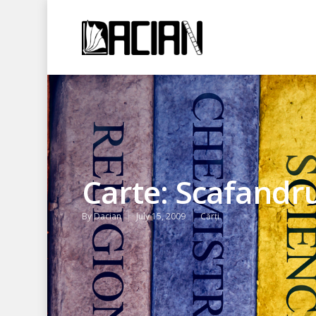
Carte: Scafandru
By
Dacian
July 15, 2009
Cărți