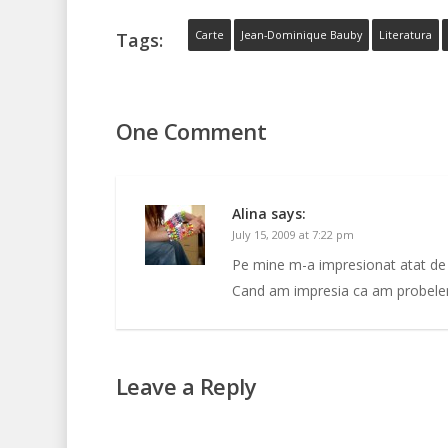
Tags:
Carte
Jean-Dominique Bauby
Literatura
One Comment
Alina
says:
July 15, 2009 at 7:22 pm
Pe mine m-a impresionat atat de m
Cand am impresia ca am probeleme
Leave a Reply