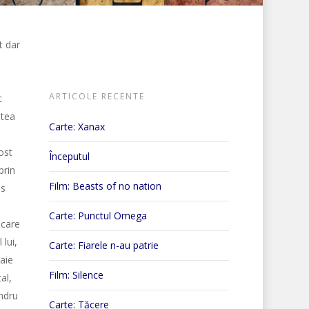
t dar
ARTICOLE RECENTE
c
ntea
Carte: Xanax
ost
Începutul
prin
Film: Beasts of no nation
es
Carte: Punctul Omega
 care
lui,
Carte: Fiarele n-au patrie
aie
Film: Silence
al,
andru
Carte: Tăcere