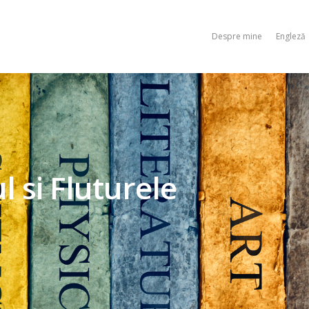
Despre mine
Engleză
l si Fluturele